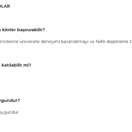
ULAR
 kimler başvurabilir?
rencilerine üniversite deneyimi kazandırmayı ve farklı disiplinlerl
 katılabilir mi?
 uygundur?
 uygundur.