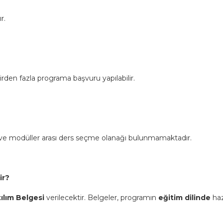
r.
irden fazla programa başvuru yapılabilir.
r ve modüller arası ders seçme olanağı bulunmamaktadır.
ir?
ılım Belgesi
verilecektir. Belgeler, programın
eğitim dilinde
haz