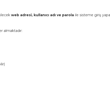
tilecek
web adresi, kullanıcı adı ve parola
ile sisteme giriş yap
er almaktadır:
lir)