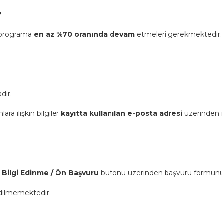
?
n programa
en az %70 oranında devam
etmeleri gerekmektedir.
dır.
ra ilişkin bilgiler
kayıtta kullanılan e-posta adresi
üzerinden il
k
Bilgi Edinme / Ön Başvuru
butonu üzerinden başvuru formunu d
edilmemektedir.