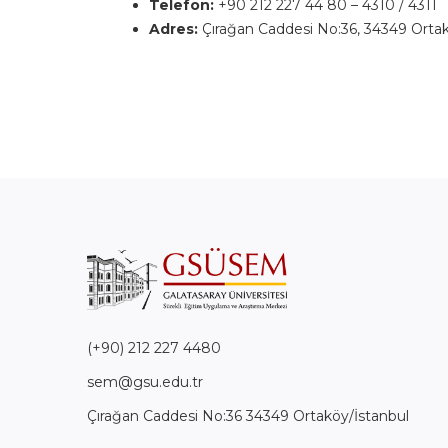
Telefon:
+90 212 227 44 80 – 4310 / 4311
Adres:
Çırağan Caddesi No:36, 34349 Ortak
(+90) 212 227 4480
sem@gsu.edu.tr
Çırağan Caddesi No:36 34349 Ortaköy/İstanbul